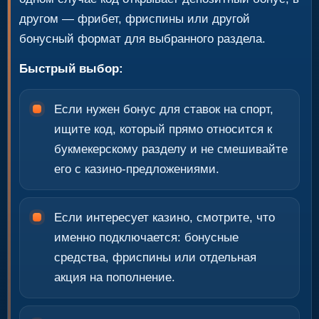
другом — фрибет, фриспины или другой
бонусный формат для выбранного раздела.
Быстрый выбор:
Если нужен бонус для ставок на спорт,
ищите код, который прямо относится к
букмекерскому разделу и не смешивайте
его с казино-предложениями.
Если интересует казино, смотрите, что
именно подключается: бонусные
средства, фриспины или отдельная
акция на пополнение.