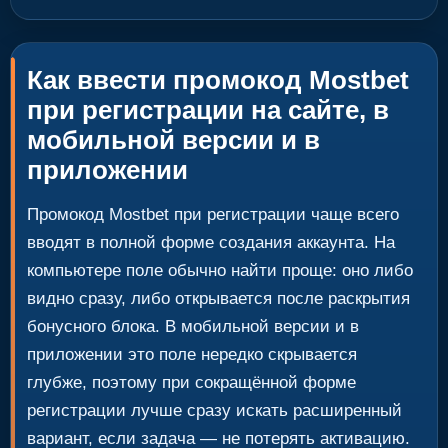
Как ввести промокод Mostbet
при регистрации на сайте, в
мобильной версии и в
приложении
Промокод Mostbet при регистрации чаще всего
вводят в полной форме создания аккаунта. На
компьютере поле обычно найти проще: оно либо
видно сразу, либо открывается после раскрытия
бонусного блока. В мобильной версии и в
приложении это поле нередко скрывается
глубже, поэтому при сокращённой форме
регистрации лучше сразу искать расширенный
вариант, если задача — не потерять активацию.