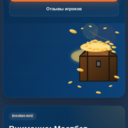
Отзывы игроков
ВНИМАНИЕ