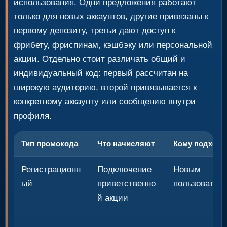
использования. Одни предложения работают
только для новых аккаунтов, другие привязаны к
первому депозиту, третьи дают доступ к
фрибету, фриспинам, кэшбэку или персональной
акции. Отдельно стоит различать общий и
индивидуальный код: первый рассчитан на
широкую аудиторию, второй привязывается к
конкретному аккаунту или сообщению внутри
профиля.
Тип промокода
Что начисляют
Кому подходи
Регистрационн
Подключение
Новым
ый
приветственно
пользовател
й акции