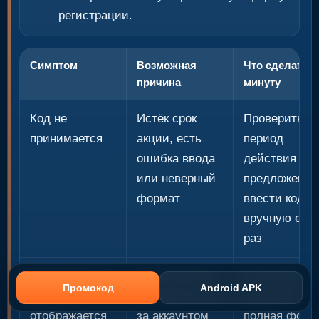
регистрации.
Симптом
Возможная
Что сделать з
причина
минуту
Код не
Истёк срок
Проверить
принимается
акции, есть
период
ошибка ввода
действия
или неверный
предложения
формат
ввести код
вручную ещё
раз
Код принят, но
Предложение
Посмотреть,
Промокод
Android APK
акция не
не закрепилось
нужна ли
отображается
за аккаунтом
полная форм