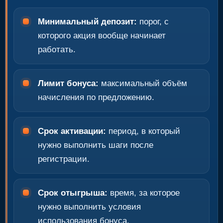
Минимальный депозит:
порог, с
которого акция вообще начинает
работать.
Лимит бонуса:
максимальный объём
начисления по предложению.
Срок активации:
период, в который
нужно выполнить шаги после
регистрации.
Срок отыгрыша:
время, за которое
нужно выполнить условия
использования бонуса.