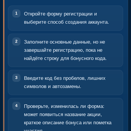
Откройте форму регистрации и
выберите способ создания аккаунта.
Заполните основные данные, но не
завершайте регистрацию, пока не
найдёте строку для бонусного кода.
Введите код без пробелов, лишних
символов и автозамены.
Проверьте, изменилась ли форма:
может появиться название акции,
краткое описание бонуса или пометка
участия.