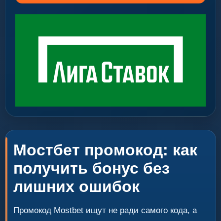
Мостбет промокод: как
получить бонус без
лишних ошибок
Промокод Mostbet ищут не ради самого кода, а