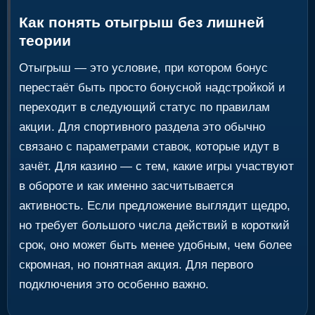
Как понять отыгрыш без лишней
теории
Отыгрыш — это условие, при котором бонус
перестаёт быть просто бонусной надстройкой и
переходит в следующий статус по правилам
акции. Для спортивного раздела это обычно
связано с параметрами ставок, которые идут в
зачёт. Для казино — с тем, какие игры участвуют
в обороте и как именно засчитывается
активность. Если предложение выглядит щедро,
но требует большого числа действий в короткий
срок, оно может быть менее удобным, чем более
скромная, но понятная акция. Для первого
подключения это особенно важно.