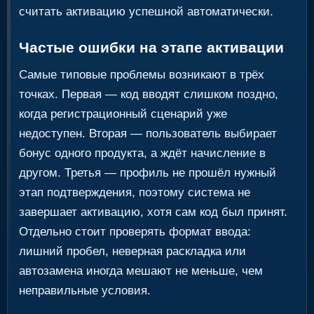
считать активацию успешной автоматически.
Частые ошибки на этапе активации
Самые типовые проблемы возникают в трёх
точках. Первая — код вводят слишком поздно,
когда регистрационный сценарий уже
недоступен. Вторая — пользователь выбирает
бонус одного продукта, а ждёт начисление в
другом. Третья — профиль не прошёл нужный
этап подтверждения, поэтому система не
завершает активацию, хотя сам код был принят.
Отдельно стоит проверять формат ввода:
лишний пробел, неверная раскладка или
автозамена иногда мешают не меньше, чем
неправильные условия.