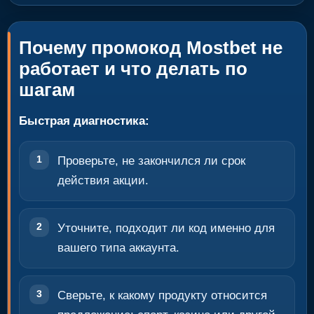
Почему промокод Mostbet не
работает и что делать по
шагам
Быстрая диагностика:
Проверьте, не закончился ли срок
действия акции.
Уточните, подходит ли код именно для
вашего типа аккаунта.
Сверьте, к какому продукту относится